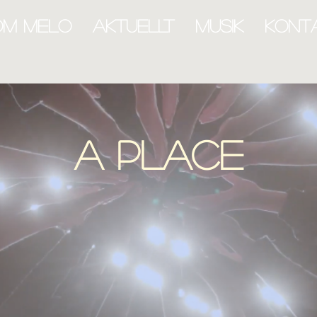
OM MELO
AKTUELLT
MUSIK
KONT
a place