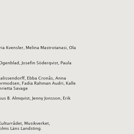
ia Kvensler, Melina Mastrotanasi, Ola
genblad, Josefin Söderqvist, Paula
lissendorff, Ebba Cronås, Anna
rmodsen, Fadia Rahman Audri, Kalle
rietta Savage
 B. Almqvist, Jenny Jonsson, Erik
ulturrådet, Musikverket,
lms Läns Landsting.