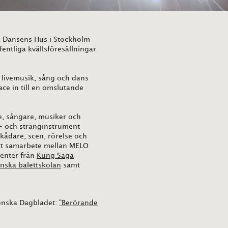
å Dansens Hus i Stockholm
ntliga kvällsföresällningar
livemusik, sång och dans
ace in till en omslutande
re, sångare, musiker och
s- och stränginstrument
kådare, scen, rörelse och
ett samarbete mellan MELO
denter från
Kung Saga
nska balettskolan
samt
enska Dagbladet:
"Berörande