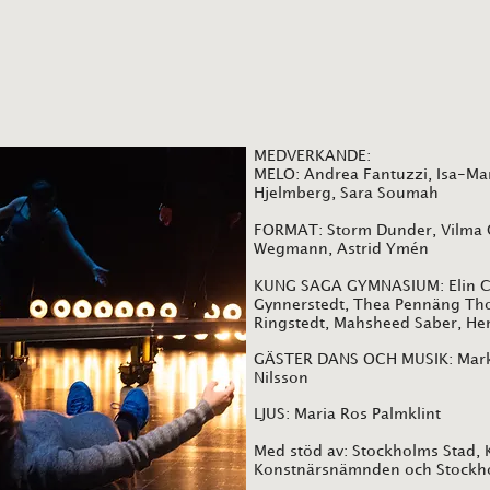
MEDVERKANDE:
MELO: Andrea Fantuzzi, Isa-Mar
Hjelmberg, Sara Soumah
FORMAT: Storm Dunder, Vilma O
Wegmann, Astrid Ymén
KUNG SAGA GYMNASIUM: Elin Ca
Gynnerstedt, Thea Pennäng Tho
Ringstedt, Mahsheed Saber, Hen
GÄSTER DANS OCH MUSIK: Markus
Nilsson
LJUS: Maria Ros Palmklint
Med stöd av: Stockholms Stad, K
Konstnärsnämnden och Stockho