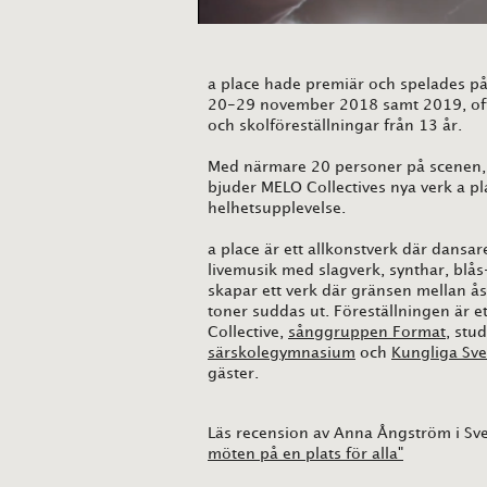
a place hade premiär och spelades p
20-29 november 2018 samt 2019, offe
och skolföreställningar från 13 år.
Med närmare 20 personer på scenen, 
bjuder MELO Collectives nya verk a pl
helhetsupplevelse.
a place är ett allkonstverk där dansa
livemusik med slagverk, synthar, blå
skapar ett verk där gränsen mellan ås
toner suddas ut. Föreställningen är 
Collective,
sånggruppen Format
, stu
särskolegymnasium
och
Kungliga Sve
gäster.
Läs recension av Anna Ångström i Sv
möten på en plats för alla"